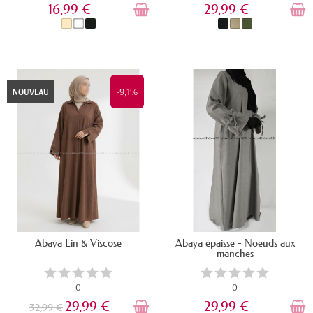
16,99 €
29,99 €
EN STOCK
EN STOCK
-9,1%
NOUVEAU
Abaya Lin & Viscose
Abaya épaisse - Noeuds aux
manches
0
0
29,99 €
29,99 €
32,99 €