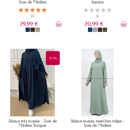
Soie de Médine
bassira
13
0
29,99 €
20,99 €
EN STOCK
EN STOCK
-9,1%
Abaya très évasée - Soie de
Abaya évasée manches tulipe -
Médine Turquie
Soie de Médine