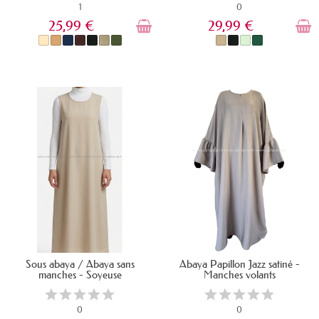
1
0
25,99 €
29,99 €
EN STOCK
EN STOCK
Sous abaya / Abaya sans
Abaya Papillon Jazz satiné -
manches - Soyeuse
Manches volants
0
0