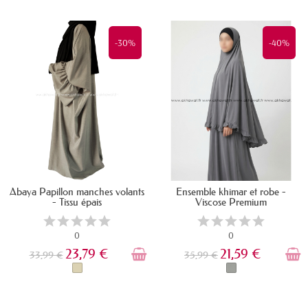
EN STOCK
DERNIERS ARTICLES EN STOCK
-30%
-40%
Abaya Papillon manches volants
Ensemble khimar et robe -
- Tissu épais
Viscose Premium
0
0
23,79 €
21,59 €
33,99 €
35,99 €