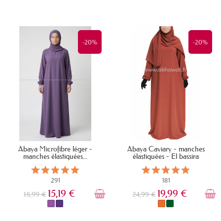
EN STOCK
EN STOCK
-20%
-20%
Abaya Microfibre léger -
Abaya Caviary - manches
manches élastiquées...
élastiquées - El bassira
291
181
15,19 €
19,99 €
18,99 €
24,99 €