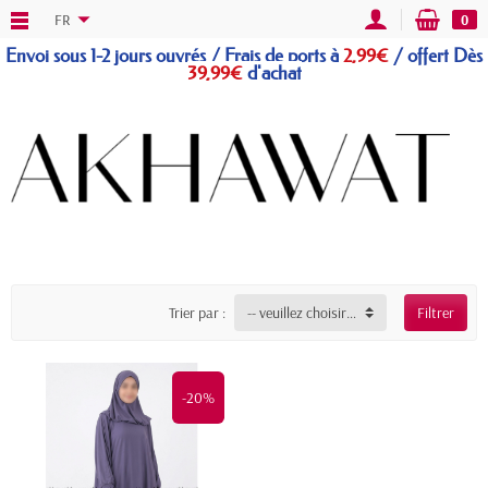
FR
0
Envoi sous 1-2 jours ouvrés / Frais de ports à
2,99€
/
offert
Dès
39,99€
d'achat
Trier par :
-- veuillez choisir --
Filtrer
-20%