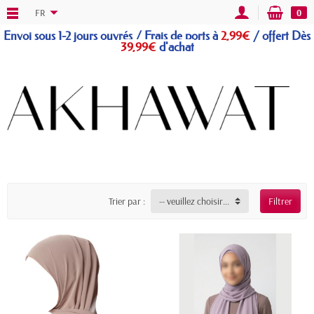
FR
0
Envoi sous 1-2 jours ouvrés / Frais de ports à
2,99€
/
offert
Dès
39,99€
d'achat
Trier par :
-- veuillez choisir --
Filtrer