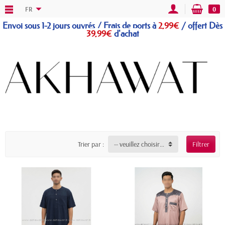
FR
0
Envoi sous 1-2 jours ouvrés / Frais de ports à
2,99€
/
offert
Dès
39,99€
d'achat
Trier par :
-- veuillez choisir --
Filtrer