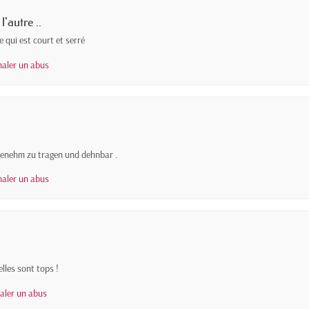
'autre ..
e qui est court et serré
naler un abus
genehm zu tragen und dehnbar .
naler un abus
lles sont tops !
naler un abus