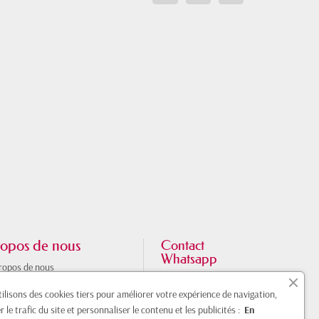
opos de nous
Contact
Whatsapp
ropos de nous
133 chemin de lestang
aire de la boutique à Toulouse
31100 Toulouse
ilisons des cookies tiers pour améliorer votre expérience de navigation,
néraire
France
r le trafic du site et personnaliser le contenu et les publicités :
En