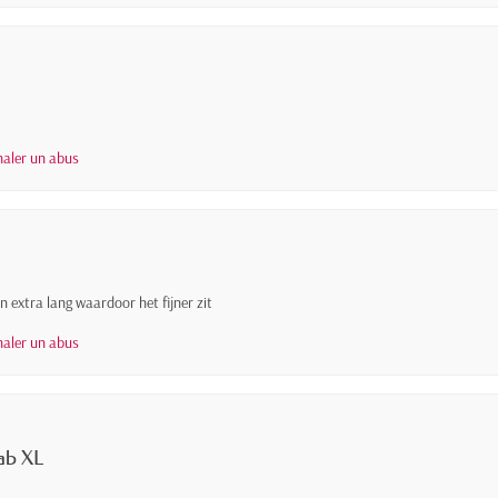
naler un abus
en extra lang waardoor het fijner zit
naler un abus
jab XL