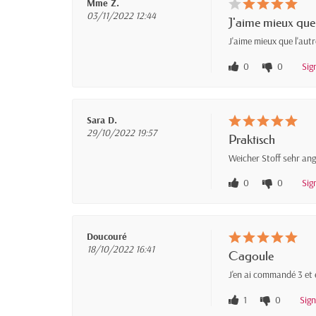
Mme Z.
03/11/2022 12:44
J'aime mieux que l
J'aime mieux que l'autr
0
0
Sig
Sara D.
29/10/2022 19:57
Praktisch
Weicher Stoff sehr an
0
0
Sig
Doucouré
18/10/2022 16:41
Cagoule
J'en ai commandé 3 et e
1
0
Sig