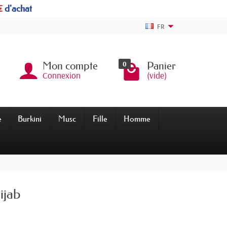
€
d'achat
FR
0
Mon compte
Panier
Connexion
(vide)
e
Burkini
Musc
Fille
Homme
ijab