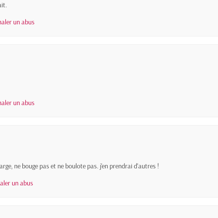
it.
naler un abus
naler un abus
rge, ne bouge pas et ne boulote pas. j'en prendrai d'autres !
naler un abus