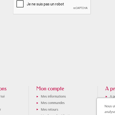
ons
Mon compte
A pr
isé
Mes informations
A p
Mes commandes
Hor
Nous ut
r
Mes retours
Iti
analyse