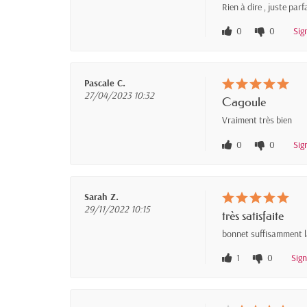
Rien à dire , juste parfa
0
0
Sig
Pascale C.
27/04/2023 10:32
Cagoule
Vraiment très bien
0
0
Sig
Sarah Z.
29/11/2022 10:15
très satisfaite
bonnet suffisamment la
1
0
Sig