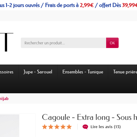
s 1-2 jours ouvrés / Frais de ports à
2,99€
/
offert
Dès
39,99
OK
ssoires
Jupe - Sarouel
Ensembles - Tunique
Tenue prièr
hijab
Cagoule - Extra long - Sous h
Lire les avis (13)