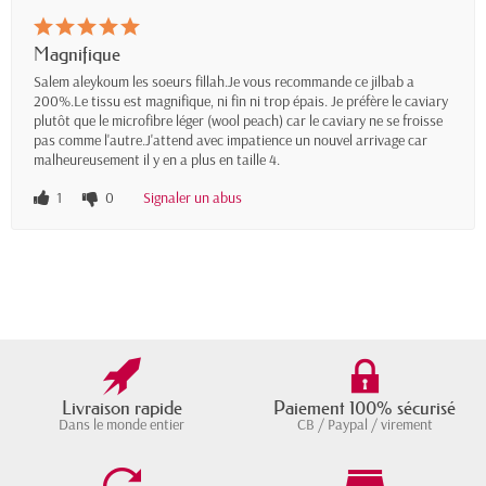
Magnifique
Salem aleykoum les soeurs fillah.Je vous recommande ce jilbab a
200%.Le tissu est magnifique, ni fin ni trop épais. Je préfère le caviary
plutôt que le microfibre léger (wool peach) car le caviary ne se froisse
pas comme l'autre.J'attend avec impatience un nouvel arrivage car
malheureusement il y en a plus en taille 4.
1
0
Signaler un abus
Livraison rapide
Paiement 100% sécurisé
Dans le monde entier
CB / Paypal / virement