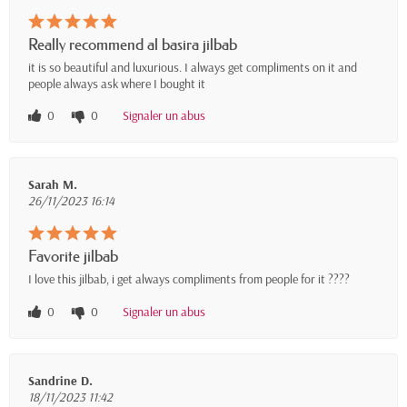
Really recommend al basira jilbab
it is so beautiful and luxurious. I always get compliments on it and
people always ask where I bought it
0
0
Signaler un abus
Sarah M.
26/11/2023 16:14
Favorite jilbab
I love this jilbab, i get always compliments from people for it ????
0
0
Signaler un abus
Sandrine D.
18/11/2023 11:42