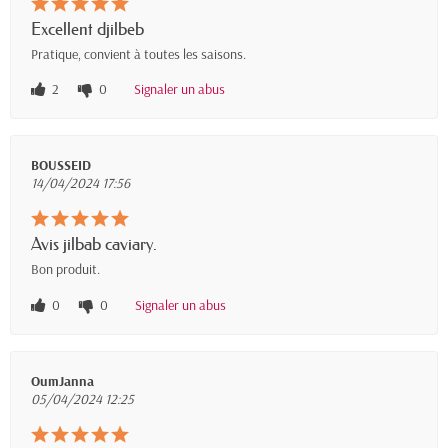
Excellent djilbeb
Pratique, convient à toutes les saisons.
2
0
Signaler un abus
BOUSSEID
14/04/2024 17:56
Avis jilbab caviary.
Bon produit.
0
0
Signaler un abus
OumJanna
05/04/2024 12:25