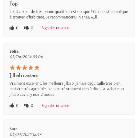
Top
Le jilbab est de très bonne qualité, il est opaque ! Ce qui est compliqué
à trouver d’habitude. Je recommanderai in shaa الله .
0
0
Signaler un abus
Soha
05/04/2024 05:04
Jilbab caviary
Vraiment excellent, les meilleurs jilbab, jamais déçu taille très bien,
matière très agréable, bien cintré vraiment rien à dire. J’ai acheté un
jilbab caviary noir 2 pièces
0
0
Signaler un abus
Sara
04/04/2024 12:47