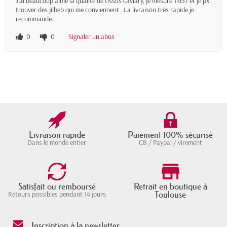
J'ai beaucoup aimé la qualité de tissus caviary, je mesure 1m57 et je px
trouver des jilbeb qui me conviennent . La livraison très rapide je
recommande.
0
0
Signaler un abus
Livraison rapide
Paiement 100% sécurisé
Dans le monde entier
CB / Paypal / virement
Satisfait ou remboursé
Retrait en boutique à
Toulouse
Retours possibles pendant 14 jours
Inscription à la newsletter