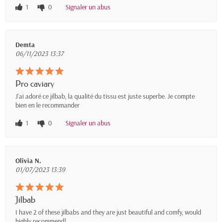
1
0
Signaler un abus
Demta
06/11/2023 13:37
Pro caviary
J'ai adoré ce jilbab, la qualité du tissu est juste superbe. Je compte
bien en le recommander
1
0
Signaler un abus
Olivia N.
01/07/2023 13:39
Jilbab
I have 2 of these jilbabs and they are just beautiful and comfy, would
highly recommend!