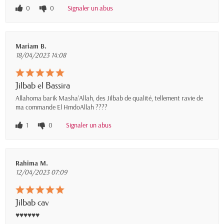
0
0
Signaler un abus
Mariam B.
18/04/2023 14:08
Jilbab el Bassira
Allahoma barik Masha’Allah, des Jilbab de qualité, tellement ravie de
ma commande El HmdoAllah ????
1
0
Signaler un abus
Rahima M.
12/04/2023 07:09
Jilbab cav
♥️♥️♥️♥️♥️♥️