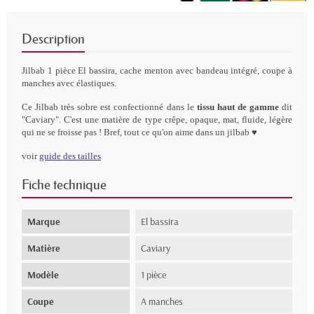
Description
Jilbab
1
pièce El bassira,
cache menton avec bandeau intégré, coupe à
manches avec élastiques
.
Ce Jilbab très sobre est confectionné dans le
tissu
haut
de
gamme
dit
"Caviary". C'est une matière de type crêpe, opaque, mat, fluide, légère
qui ne se froisse pas ! Bref, tout ce qu'on aime dans un jilbab ♥
voir
guide
des
tailles
Fiche technique
Marque
El bassira
Matière
Caviary
Modèle
1 pièce
Coupe
A manches