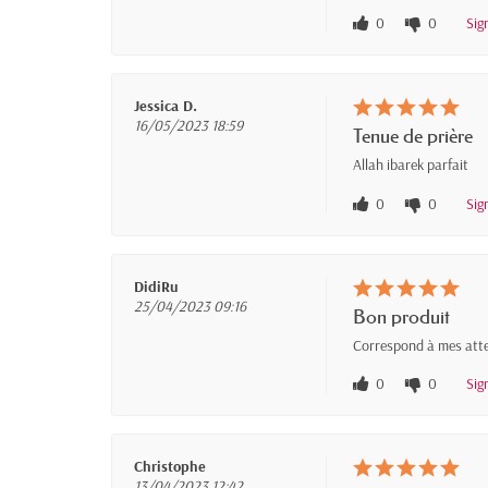
0
0
Sig
Jessica D.
16/05/2023 18:59
Tenue de prière
Allah ibarek parfait
0
0
Sig
DidiRu
25/04/2023 09:16
Bon produit
Correspond à mes attent
0
0
Sig
Christophe
13/04/2023 12:42