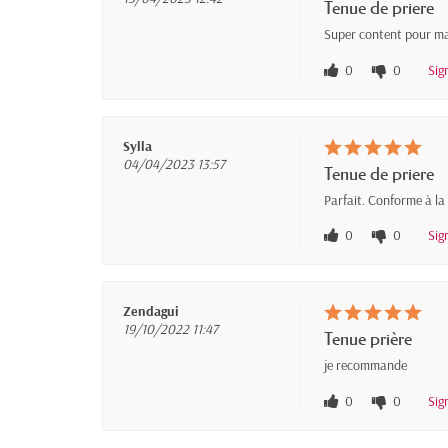
Tenue de priere
Super content pour ma 
0
0
Sig
Sylla
04/04/2023 13:57
Tenue de priere
Parfait. Conforme à la
0
0
Sig
Zendagui
19/10/2022 11:47
Tenue prière
je recommande
0
0
Sig