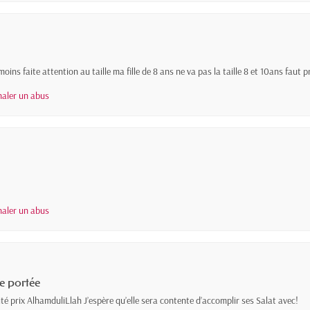
moins faite attention au taille ma fille de 8 ans ne va pas la taille 8 et 10ans fau
naler un abus
naler un abus
re portée
ité prix AlhamduliLlah J’espère qu’elle sera contente d’accomplir ses Salat avec!