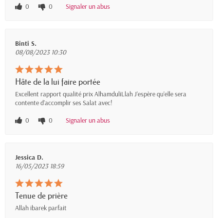
0
0
Signaler un abus
Binti S.
08/08/2023 10:30
Hâte de la lui faire portée
Excellent rapport qualité prix AlhamduliLlah J’espère qu’elle sera
contente d’accomplir ses Salat avec!
0
0
Signaler un abus
Jessica D.
16/05/2023 18:59
Tenue de prière
Allah ibarek parfait