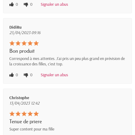
0
0
Signaler un abus
DidiRu
25/04/2023 09:16
Bon produit
Correspond à mes attentes. J’ai pris un peu plus grand en prévision de
la croissance des filles, c’est top.
0
0
Signaler un abus
Christophe
13/04/2023 12:42
Tenue de priere
Super content pour ma fille