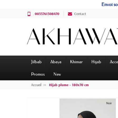
Envoi sou
.
0033761308470
Contact
Jilbab
Abaya
Khimar
Hijab
Acce
Promos
New
Accueil
Hijab plume - 180x70 cm