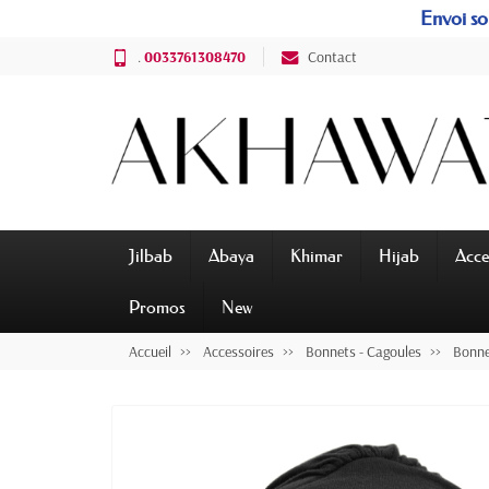
Envoi sou
.
0033761308470
Contact
Jilbab
Abaya
Khimar
Hijab
Acce
Promos
New
Accueil
Accessoires
Bonnets - Cagoules
Bonnet