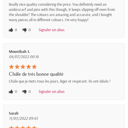
Really nice quality considering the price. You definitely need an
underscarf and pins with this though, it keeps slipping off even from
the shoulder! The colours are amazing and accurate, and I bought
many pieces all in different colours. I’m very happy!
0
0
Signaler un abus
Mounîbah I.
04/07/2022 00:16
Châle de très bonne qualité
Châle que je mets tous les jours, léger et respirant. Ils ont idéals !
0
0
Signaler un abus
Sarah
11/05/2022 09:43