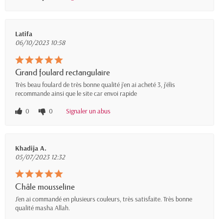
Latifa
06/10/2023 10:58
Grand foulard rectangulaire
Très beau foulard de très bonne qualité j’en ai acheté 3, j’élis
recommande ainsi que le site car envoi rapide
0
0
Signaler un abus
Khadija A.
05/07/2023 12:32
Châle mousseline
J'en ai commandé en plusieurs couleurs, très satisfaite. Très bonne
qualité masha Allah.