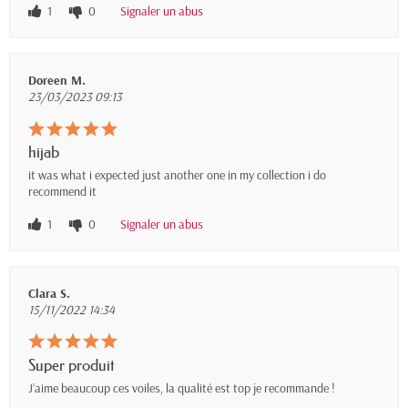
1
0
Signaler un abus
Doreen M.
23/03/2023 09:13
hijab
it was what i expected just another one in my collection i do
recommend it
1
0
Signaler un abus
Clara S.
15/11/2022 14:34
Super produit
J’aime beaucoup ces voiles, la qualité est top je recommande !