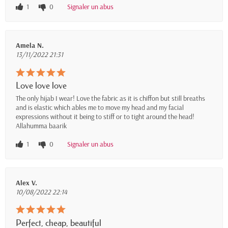
1
0
Signaler un abus
Amela N.
13/11/2022 21:31
Love love love
The only hijab I wear! Love the fabric as it is chiffon but still breaths
and is elastic which ables me to move my head and my facial
expressions without it being to stiff or to tight around the head!
Allahumma baarik
1
0
Signaler un abus
Alex V.
10/08/2022 22:14
Perfect, cheap, beautiful