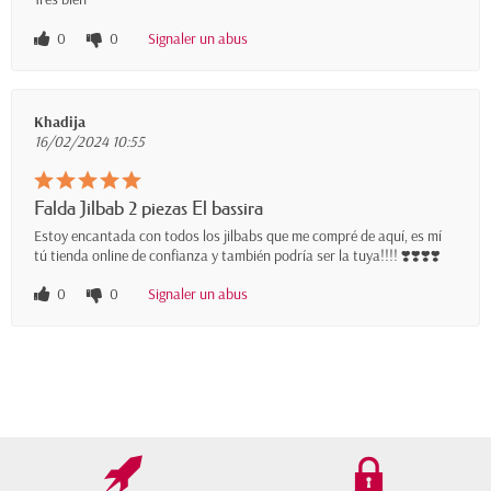
0
0
Signaler un abus
Khadija
16/02/2024 10:55
Falda Jilbab 2 piezas El bassira
Estoy encantada con todos los jilbabs que me compré de aquí, es mí
tú tienda online de confianza y también podría ser la tuya!!!! ❣️❣️❣️❣️
0
0
Signaler un abus