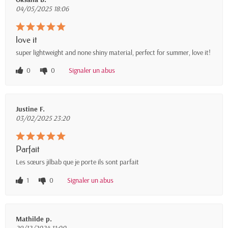
04/05/2025 18:06
love it
super lightweight and none shiny material, perfect for summer, love it!
0
0
Signaler un abus
Justine F.
03/02/2025 23:20
Parfait
Les sœurs jilbab que je porte ils sont parfait
1
0
Signaler un abus
Mathilde p.
29/12/2024 11:00