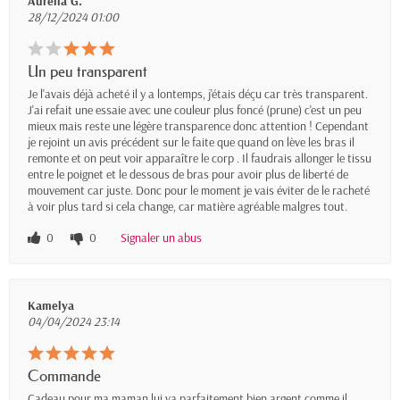
Aurelia G.
28/12/2024 01:00
Un peu transparent
Je l'avais déjà acheté il y a lontemps, j'étais déçu car très transparent.
J'ai refait une essaie avec une couleur plus foncé (prune) c'est un peu
mieux mais reste une légère transparence donc attention ! Cependant
je rejoint un avis précédent sur le faite que quand on lève les bras il
remonte et on peut voir apparaître le corp . Il faudrais allonger le tissu
entre le poignet et le dessous de bras pour avoir plus de liberté de
mouvement car juste. Donc pour le moment je vais éviter de le racheté
à voir plus tard si cela change, car matière agréable malgres tout.
0
0
Signaler un abus
Kamelya
04/04/2024 23:14
Commande
Cadeau pour ma maman lui va parfaitement bien argent comme il