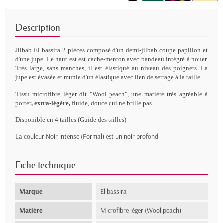
Description
Jilbab
El
bassira
2
pièces
composé d'un demi-jilbab coupe papillon et
d'une jupe. Le haut est
est
cache-menton avec bandeau intégré à nouer.
T
rès large, sans manches, il est élastiqué au niveau des poignets. La
jupe est évasée et munie d'un élastique avec lien de serrage à la taille.
Tissu microfibre léger dit "Wool peach", une matière
très agréable à
porter
, extra-légère,
fluide, douce qui ne brille pas.
Disponible en 4 tailles (
Guide des tailles
)
La couleur Noir intense (Formal) est un noir profond
Fiche technique
Marque
El bassira
Matière
Microfibre léger (Wool peach)