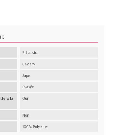
ue
El bassira
Caviary
Jupe
Evasée
tte à la
Oui
Non
100% Polyester