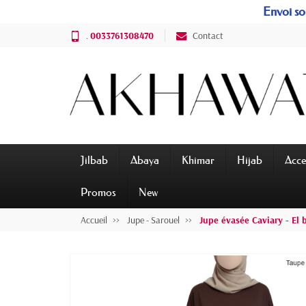
Envoi sou
.
0033761308470
Contact
Jilbab
Abaya
Khimar
Hijab
Acce
Promos
New
Accueil
Jupe - Sarouel
Jupe évasée Caviary - El 