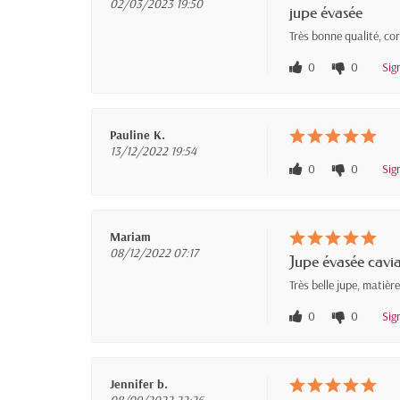
02/03/2023 19:50
jupe évasée
Très bonne qualité, co
0
0
Sig
Pauline K.
13/12/2022 19:54
0
0
Sig
Mariam
08/12/2022 07:17
Jupe évasée cavi
Très belle jupe, matièr
0
0
Sig
Jennifer b.