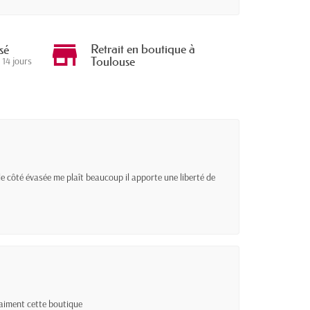
Retrait en boutique à
sé
Toulouse
 14 jours
 le côté évasée me plaît beaucoup il apporte une liberté de
raiment cette boutique