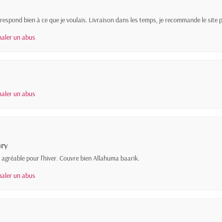
rrespond bien à ce que je voulais. Livraison dans les temps, je recommande le site
naler un abus
naler un abus
ary
e agréable pour l'hiver. Couvre bien Allahuma baarik.
naler un abus