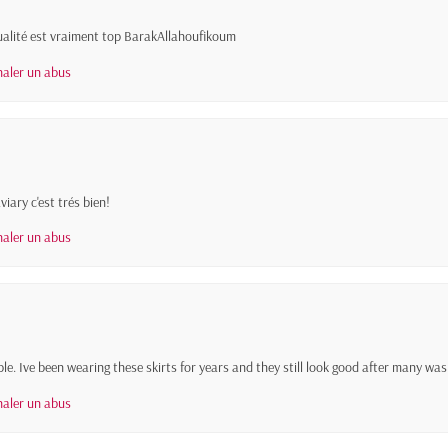
alité est vraiment top BarakAllahoufikoum
naler un abus
aviary c'est trés bien!
naler un abus
ble. Ive been wearing these skirts for years and they still look good after many wa
naler un abus