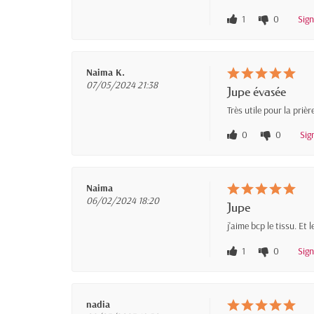
1
0
Sig
Naima K.
07/05/2024 21:38
Jupe évasée
Très utile pour la prièr
0
0
Sig
Naima
06/02/2024 18:20
Jupe
j'aime bcp le tissu. Et
1
0
Sig
nadia