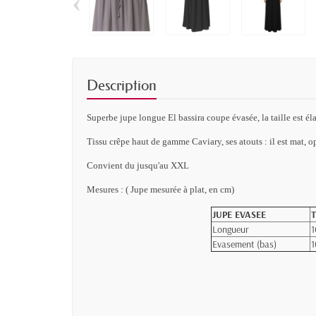
‹
Description
Superbe
jupe longue
El
bassira coupe
évasée
, la taille est 
Tissu crêpe haut de gamme Caviary, ses atouts : il est mat, o
Convient du jusqu'au XXL
Mesures : ( Jupe mesurée à plat, en cm)
JUPE EVASEE
T
Longueur
1
Evasement (bas)
1