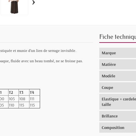
›
Fiche techniq
élastiquée et munie d'un lien de serrage invisible.
Marque
paque, fluide avec un beau tombé, ne se froisse pas.
Matière
Modèle
Coupe
1
T2
T3
T4
00
105
108
111
Elastique + cordele
taille
05
110
115
115
Brillance
Composition