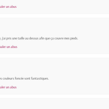
naler un abus
e, j'ai pris une taille au dessus afin que ça couvre mes pieds.
naler un abus
 les couleurs foncée sont fantastiques.
naler un abus