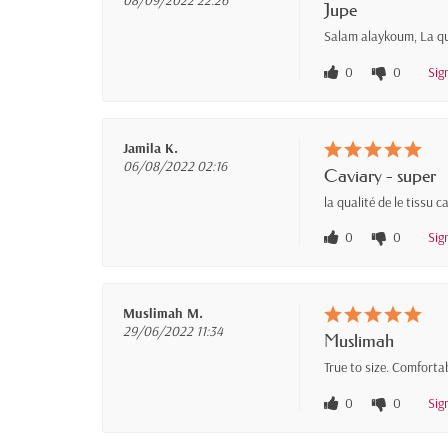
08/09/2022 22:26
Jupe
Salam alaykoum, La qu
0
0
Sig
Jamila K.
06/08/2022 02:16
Caviary - super
la qualité de le tissu c
0
0
Sig
Muslimah M.
29/06/2022 11:34
Muslimah
True to size. Comforta
0
0
Sig