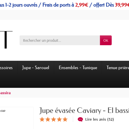
s 1-2 jours ouvrés / Frais de ports à
2,99€
/
offert
Dès
39,99
OK
ssoires
Jupe - Sarouel
Ensembles - Tunique
Tenue prièr
bassira
Jupe évasée Caviary - El bass
Lire les avis (52)