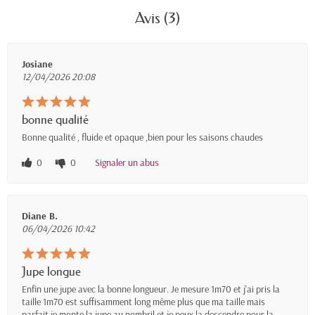
Avis (3)
Josiane
12/04/2026 20:08
bonne qualité
Bonne qualité , fluide et opaque ,bien pour les saisons chaudes
0
0
Signaler un abus
Diane B.
06/04/2026 10:42
Jupe longue
Enfin une jupe avec la bonne longueur. Je mesure 1m70 et j'ai pris la
taille 1m70 est suffisamment long même plus que ma taille mais
parfait je monte la jupe au nombril et je peux la descendre pour la