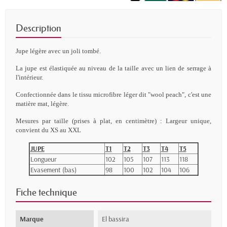
Description
Jupe
légère avec un joli tombé.
La jupe est élastiquée au niveau de la taille avec un lien de serrage à
l'intérieur.
Confectionnée dans le tissu microfibre léger dit "wool peach", c'est une
matière mat, légère.
Mesures par taille (prises à plat, en centimètre) : Largeur unique,
convient du XS au XXL
JUPE
T1
T2
T3
T4
T5
Longueur
102
105
107
113
118
Evasement (bas)
98
100
102
104
106
Fiche technique
Marque
El bassira