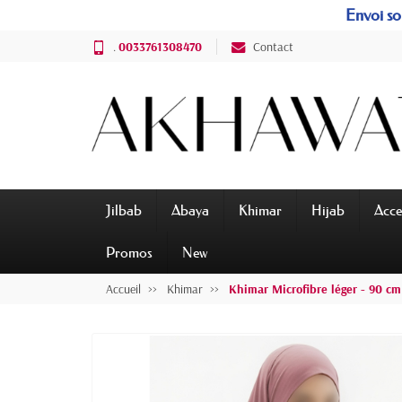
Envoi sou
.
0033761308470
Contact
Jilbab
Abaya
Khimar
Hijab
Acce
Promos
New
Accueil
Khimar
Khimar Microfibre léger - 90 cm