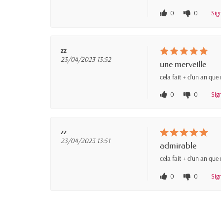
0
0
Sig
zz
23/04/2023 13:52
une merveille
cela fait + d’un an que
0
0
Sig
zz
23/04/2023 13:51
admirable
cela fait + d’un an que
0
0
Sig