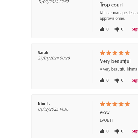
11/02/2024 22:52
Trop court
Khimar manque de longu
approvisionné.
0
0
Sig
Sarah
27/01/2024 00:28
Very beautiful
A very beautiful khima
0
0
Sig
Kim L.
01/12/2023 14:36
wow
LVOE IT
0
0
Sig