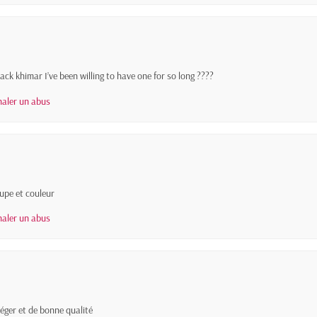
ack khimar I’ve been willing to have one for so long ????
naler un abus
oupe et couleur
naler un abus
Léger et de bonne qualité