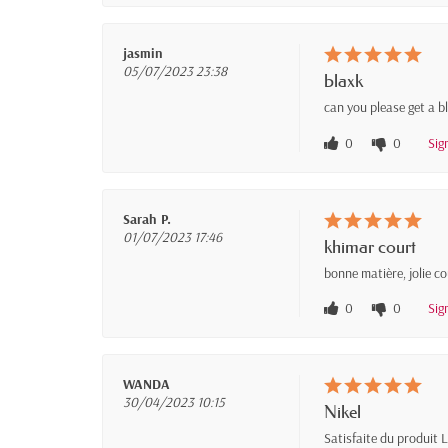
jasmin
05/07/2023 23:38
blaxk
can you please get a bl
0
0
Sig
Sarah P.
01/07/2023 17:46
khimar court
bonne matière, jolie c
0
0
Sig
WANDA
30/04/2023 10:15
Nikel
Satisfaite du produit 