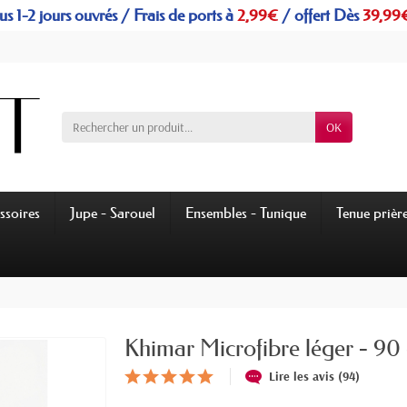
s 1-2 jours ouvrés / Frais de ports à
2,99€
/
offert
Dès
39,99
OK
ssoires
Jupe - Sarouel
Ensembles - Tunique
Tenue prièr
Khimar Microfibre léger - 90
Lire les avis (94)