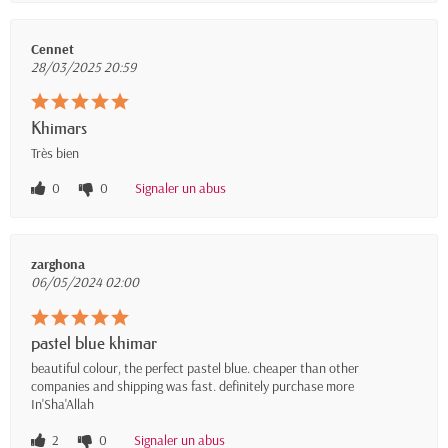
Cennet
28/03/2025 20:59
Khimars
Très bien
0
0
Signaler un abus
zarghona
06/05/2024 02:00
pastel blue khimar
beautiful colour, the perfect pastel blue. cheaper than other
companies and shipping was fast. definitely purchase more
In'Sha'Allah
2
0
Signaler un abus