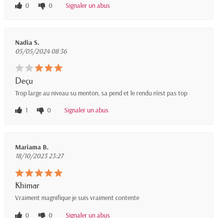
0
0
Signaler un abus
Nadia S.
05/05/2024 08:36
Deçu
Trop large au niveau su menton, sa pend et le rendu n'est pas top
1
0
Signaler un abus
Mariama B.
18/10/2023 23:27
Khimar
Vraiment magnifique je suis vraiment contente
0
0
Signaler un abus