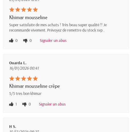
Khimar mousseline
Super satisfaite de mes achats ! Très beau super qualité !! Je
recommande vivement. Prévoyez de remettre du stock svp .
0
0
Signaler un abus
Ouarda L.
16/01/2026 00:41
Khimar mousseline crêpe
5/5 tres bon khimar
1
0
Signaler un abus
H S.
15/12/2024 08:23