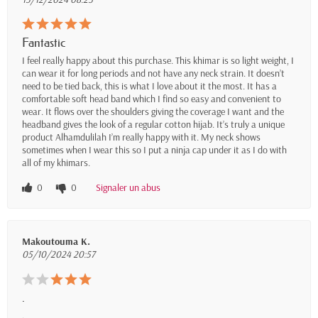
Fantastic
I feel really happy about this purchase. This khimar is so light weight, I
can wear it for long periods and not have any neck strain. It doesn’t
need to be tied back, this is what I love about it the most. It has a
comfortable soft head band which I find so easy and convenient to
wear. It flows over the shoulders giving the coverage I want and the
headband gives the look of a regular cotton hijab. It’s truly a unique
product Alhamdulilah I’m really happy with it. My neck shows
sometimes when I wear this so I put a ninja cap under it as I do with
all of my khimars.
0
0
Signaler un abus
Makoutouma K.
05/10/2024 20:57
.
.