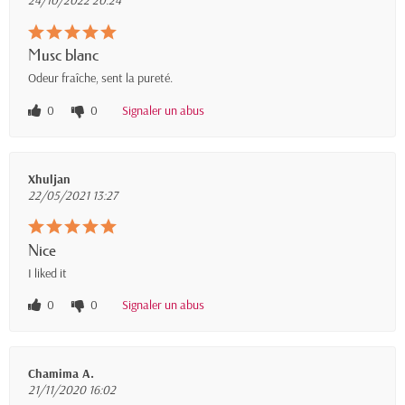
24/10/2022 20:24
Musc blanc
Odeur fraîche, sent la pureté.
0
0
Signaler un abus
Xhuljan
22/05/2021 13:27
Nice
I liked it
0
0
Signaler un abus
Chamima A.
21/11/2020 16:02