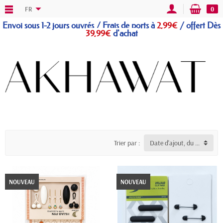
FR
0
Envoi sous 1-2 jours ouvrés / Frais de ports à
2,99€
/
offert
Dès
39,99€
d'achat
Trier par :
Date d'ajout, du plus récent au plus ancien
NOUVEAU
NOUVEAU