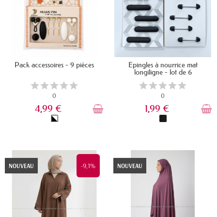
Pack accessoires - 9 pièces
Epingles à nourrice mat
longiligne - lot de 6
0
0
4,99 €
1,99 €
EN STOCK
EN STOCK
-9,1%
NOUVEAU
NOUVEAU