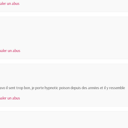
naler un abus
naler un abus
avo il sent trop bon, je porte hypnotic poison depuis des années et il y ressemble
naler un abus