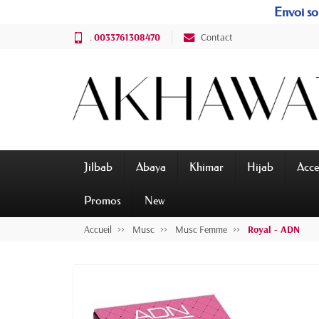
Envoi sou
.
0033761308470
Contact
Jilbab
Abaya
Khimar
Hijab
Acce
Promos
New
Accueil
Musc
Musc Femme
Royal - ADN