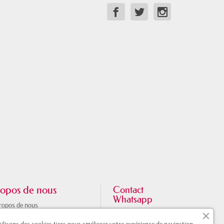
opos de nous
Contact
Whatsapp
ropos de nous
133 chemin de lestang
aire de la boutique à Toulouse
31100 Toulouse