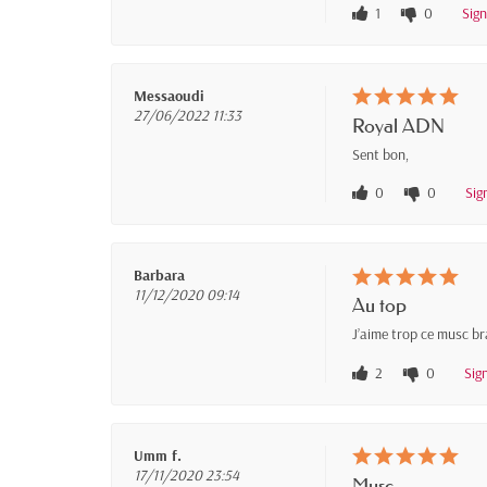
1
0
Sig
Messaoudi
27/06/2022 11:33
Royal ADN
Sent bon,
0
0
Sig
Barbara
11/12/2020 09:14
Au top
J’aime trop ce musc br
2
0
Sig
Umm f.
17/11/2020 23:54
Musc