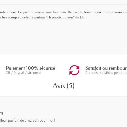
e amère. Le jasmin amène une fraîcheur fleurie, le bois d’agar une puissance
e beaucoup au célèbre parfum "Hypnotic poison" de Dior.
Paiement 100% sécurisé
Satisfait ou rembour
CB / Paypal / virement
Retours possibles pendant
Avis (5)
um
lleur parfum de chez adn pour moi !