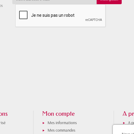
os
ons
Mon compte
A pr
isé
Mes informations
A p
Mes commandes
Hor