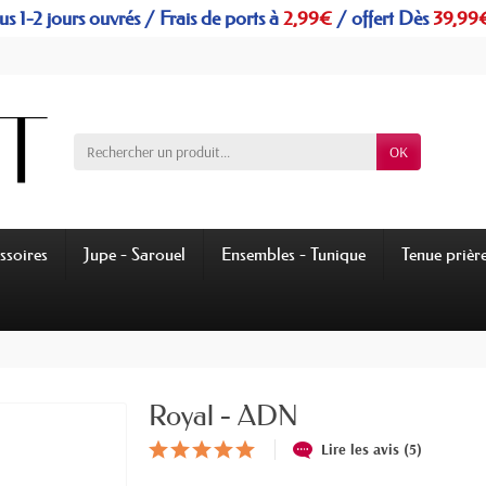
s 1-2 jours ouvrés / Frais de ports à
2,99€
/
offert
Dès
39,99
OK
ssoires
Jupe - Sarouel
Ensembles - Tunique
Tenue prièr
Royal - ADN
Lire les avis (5)