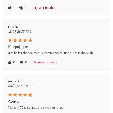
1
0
Signaler un abus
Elou k.
12/01/2023 16:41
Magnifique
Très belle robe vraiment je commanderai une autre inshaAllah
0
0
Signaler un abus
Aicha R.
08/12/2022 01:12
Abaya
Moi jai 1.72 je sai pas si va bien au langur?