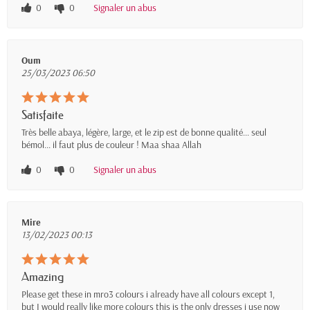
0
0
Signaler un abus
Oum
25/03/2023 06:50
Satisfaite
Très belle abaya, légère, large, et le zip est de bonne qualité... seul
bémol... il faut plus de couleur ! Maa shaa Allah
0
0
Signaler un abus
Mire
13/02/2023 00:13
Amazing
Please get these in mro3 colours i already have all colours except 1,
but I would really like more colours this is the only dresses i use now