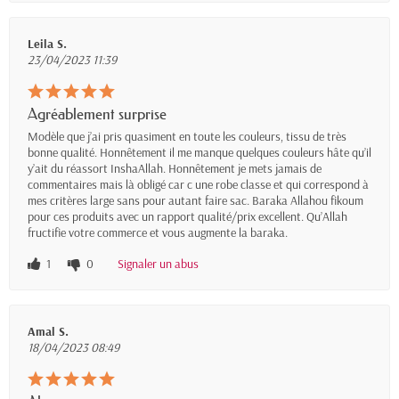
Leila S.
23/04/2023 11:39
Agréablement surprise
Modèle que j’ai pris quasiment en toute les couleurs, tissu de très
bonne qualité. Honnêtement il me manque quelques couleurs hâte qu’il
y’ait du réassort InshaAllah. Honnêtement je mets jamais de
commentaires mais là obligé car c une robe classe et qui correspond à
mes critères large sans pour autant faire sac. Baraka Allahou fikoum
pour ces produits avec un rapport qualité/prix excellent. Qu’Allah
fructifie votre commerce et vous augmente la baraka.
1
0
Signaler un abus
Amal S.
18/04/2023 08:49