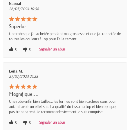
Naoual
26/03/2024 10:58
Superbe
Une robe que j'ai achetée pendant ma grossesse et que j'ai rachetée de
toutes les couleurs ! Top pour l'allaitement.
0
0
Signaler un abus
Leila M.
27/07/2023 21:28
Magnifique….
Une robe enfin bien taillée… les formes sont bien cachées sans pour
autant avoir un effet sac. La qualité du tissu au top et bien opaque,
pas transparent. Je recommande vivement je suis conquise.
0
0
Signaler un abus