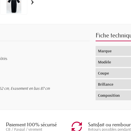
›
Fiche techniq
Marque
côtés
Modèle
Coupe
Brillance
e 62 cm, Evasement en bas 87 cm
Composition
Paiement 100% sécurisé
Satisfait ou rembour
CB / Paypal / virement
Retours possibles pendant