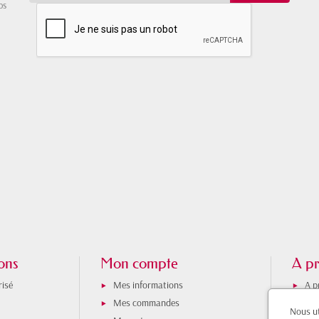
os
ons
Mon compte
A pr
isé
Mes informations
A p
Mes commandes
Hor
Nous ut