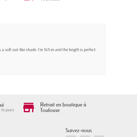
is a soft oat-like shade. I’m 167cm and the length is perfect
Retrait en boutique à
sé
Toulouse
 14 jours
Suivez-nous