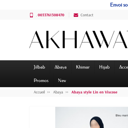
Envoi sou
.
0033761308470
Contact
Jilbab
Abaya
Khimar
Hijab
Acce
Promos
New
Accueil
Abaya
Abaya style Lin en Viscose