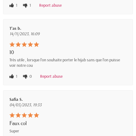
1
1
Report abuse
T’as b.
14/11/2023, 16:09
10
Très utile , lorsque l’on souhaite porter le hijab sans que l’on puisse
voir notre cou
1
0
Report abuse
Safia S.
04/03/2023, 19:33
Faux col
Super