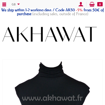
GB
0
We ship within 1-2 working days / Code AK50
-5%
from 50€ of
purchase
(excluding sales, outside of France)