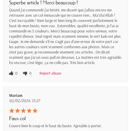
Superbe article ! Merci beaucoup !
Quand j'ai commandé j'ai hésité, me disant que j'allais encore me
retrouver avec un col minuscule qui ne couvre rien... Ma'sha'Allah !
C'est incroyable ! Bien large et bien long ils couvrent parfaitement le
haut de mon buste, mon cou . Extensibles, qualité excellente, je l'ai ai
commandé en 5 couleurs. Merci beaucoup pour votre sérieux, votre
rapidité d'envoi. Seul regret mais vraiment minime, le vert kaki est plus
taupe. Je me demande s'il ne s'agit pas d'une erreur de votre part car
les autres couleurs sont vraiment conformes aux photos. Mais ce
n'est pas grave, je recommande vivement ces articles . On dirait
vraiment que j'ai un sous pull en dessous. La matière est très agréable.
En viscose, c'est léger, ça ne colle pas. Très bon article.
0
0
Report abuse
Mariam
02/02/2024, 13:27
Faux col
Couvre bien le coup et le haut du buste. Agréable à porter.