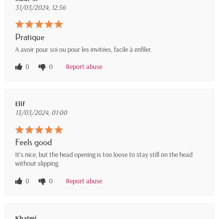
31/03/2024, 12:56
Pratique
A avoir pour soi ou pour les invitées, facile à enfiler.
0
0
Report abuse
Elif
13/03/2024, 01:00
Feels good
It's nice, but the head opening is too loose to stay still on the head
without slipping
0
0
Report abuse
Khatmi