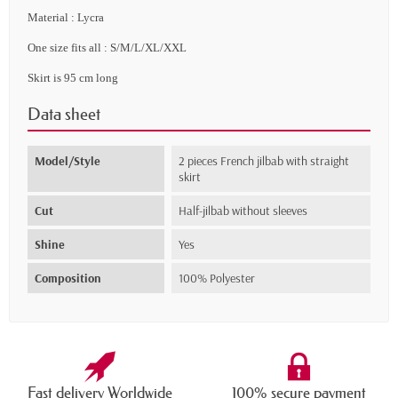
Material : Lycra
One size fits all : S/M/L/XL/XXL
Skirt is 95 cm long
Data sheet
Model/Style
2 pieces French jilbab with straight
skirt
Cut
Half-jilbab without sleeves
Shine
Yes
Composition
100% Polyester
Fast delivery Worldwide
100% secure payment