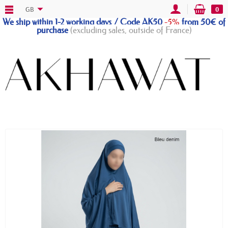
GB
0
We ship within 1-2 working days / Code AK50
-5%
from 50€ of
purchase
(excluding sales, outside of France)