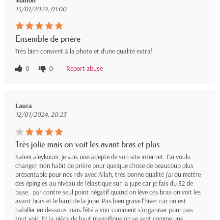
13/01/2024, 01:00
Ensemble de prière
Très bien convient à la photo et d’une qualité extra!
0
0
Report abuse
Laura
12/01/2024, 20:23
Très jolie mais on voit les avant bras et plus..
Salem aleykoum, je suis une adepte de son site internet. J’ai voulu
changer mon habit de prière pour quelque chose de beaucoup plus
présentable pour nos rdv avec Allah, très bonne qualité j’ai du mettre
des épingles au niveau de l’élastique sur la jupe car je fais du 32 de
base.. par contre seul point négatif quand on lève ces bras on voit les
avant bras et le haut de la jupe. Pas bien grave l’hiver car on est
habiller en dessous mais l’été a voir comment s’organiser pour pas
tout voir. Et la pièce de haut magnifique on se sent comme une