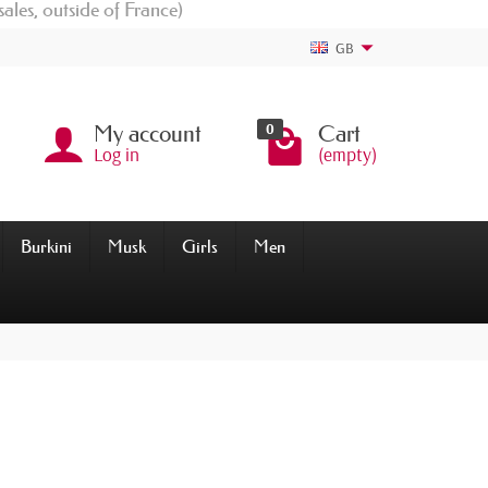
sales, outside of France)
GB
0
My account
Cart
Log in
(empty)
Burkini
Musk
Girls
Men