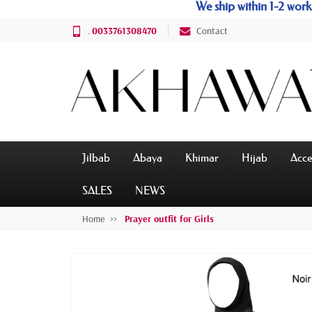
We ship within 1-2 wo
.
0033761308470
Contact
Jilbab
Abaya
Khimar
Hijab
Acce
SALES
NEWS
Home
Prayer outfit for Girls