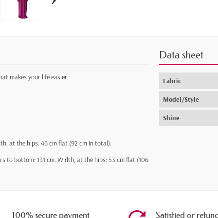
Data sheet
that makes your life easier.
Fabric
Model/Style
Shine
 at the hips: 46 cm flat (92 cm in total).
s to bottom: 131 cm. Width, at the hips: 53 cm flat (106
100% secure payment
Satisfied or refun