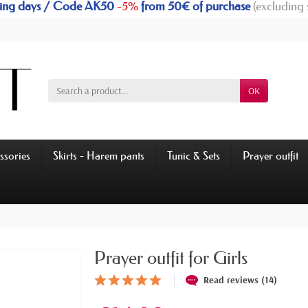
rking days / Code AK50
-5%
from 50€ of purchase
(excluding 
OK
ssories
Skirts - Harem pants
Tunic & Sets
Prayer outfit
Prayer outfit for Girls
Read reviews (14)