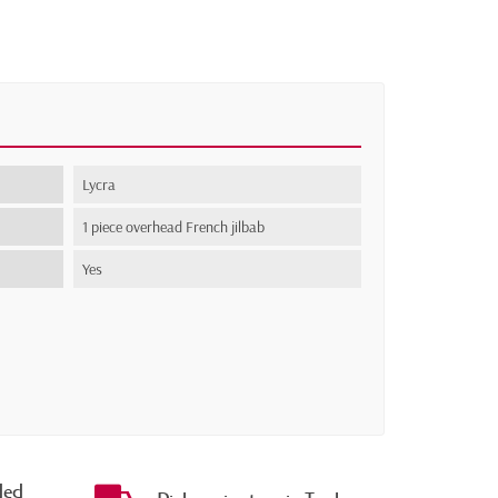
Lycra
1 piece overhead French jilbab
Yes
ded