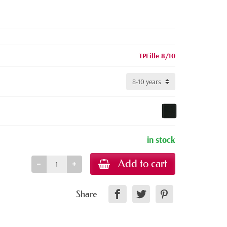
TPFille 8/10
in stock
Add to cart
Share