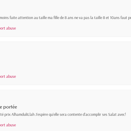
moins faite attention au taille ma fille de 8 ans ne va pas la taille 8 et 10ans fau
ort abuse
ort abuse
re portée
ité prix AlhamduliLlah J’espère qu’elle sera contente d’accomplir ses Salat avec!
ort abuse