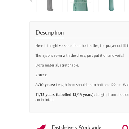
Description
Here is the girl version of our best-seller, the prayer outfit 
The hijab is sewn with the dress, just put it on and voila!
Lycra material, stretchable.
2 sizes:
8/10 years:
Length from shoulders to bottom: 122 cm. Width,
11/13 years (labelled 12/14 years):
Length, from shoulder
cm in total).
Fast delivery Worldwide