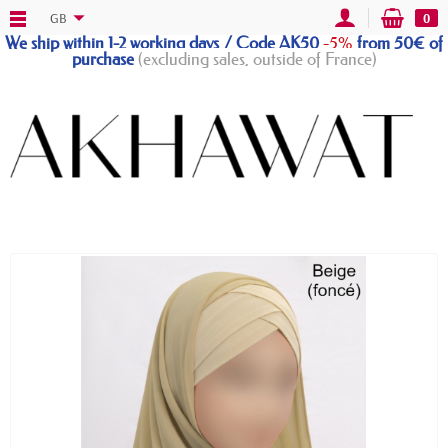
GB
0
We ship within 1-2 working days / Code AK50
-5%
from 50€ of
purchase
(excluding sales, outside of France)