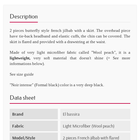
Description
2 pieces
butterfly style
french jilbab with a skirt. The overhead piece
have tie-back headband and
elastic cuffs, the chin can be covered
. The
skirt is flared and provided with a drawstring at the waist.
Made
of
very light microfiber fabric called
"
Wool peach
", it is a
lightweight,
very soft
material that doesn't shine
(+
See
more
informations
below).
S
ee
size guide
"Noir intense" (Formal black) color is a very deep black.
Data sheet
Brand
El bassira
Fabric
Light Microfiber (Wool peach)
Model/Style
2 pieces French jilbab with flared