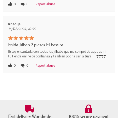
0
0
Report abuse
Khadija
16/02/2024, 10:55
Falda Jilbab 2 piezas El bassira
Estoy encantada con todos los jilbabs que me compré de aquí, es mí
tú tienda online de confianza y también podría ser la tuya!!!! ❣️❣️❣️❣️
0
0
Report abuse
Fast delivery Worldwide
100% secure payment