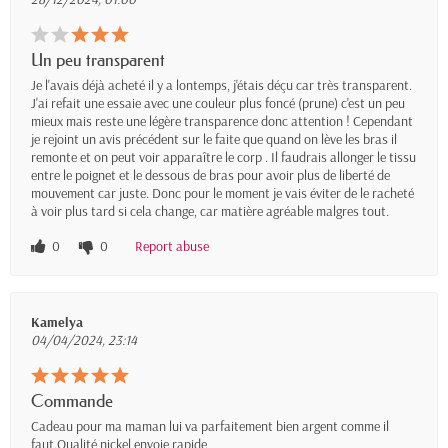
Un peu transparent
Je l'avais déjà acheté il y a lontemps, j'étais déçu car très transparent.
J'ai refait une essaie avec une couleur plus foncé (prune) c'est un peu
mieux mais reste une légère transparence donc attention ! Cependant
je rejoint un avis précédent sur le faite que quand on lève les bras il
remonte et on peut voir apparaître le corp . Il faudrais allonger le tissu
entre le poignet et le dessous de bras pour avoir plus de liberté de
mouvement car juste. Donc pour le moment je vais éviter de le racheté
à voir plus tard si cela change, car matière agréable malgres tout.
0
0
Report abuse
Kamelya
04/04/2024, 23:14
Commande
Cadeau pour ma maman lui va parfaitement bien argent comme il
faut.Qualité nickel envoie rapide