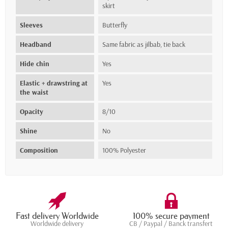
skirt
Sleeves
Butterfly
Headband
Same fabric as jilbab, tie back
Hide chin
Yes
Elastic + drawstring at
Yes
the waist
Opacity
8/10
Shine
No
Composition
100% Polyester
Fast delivery Worldwide
100% secure payment
Worldwide delivery
CB / Paypal / Banck transfert