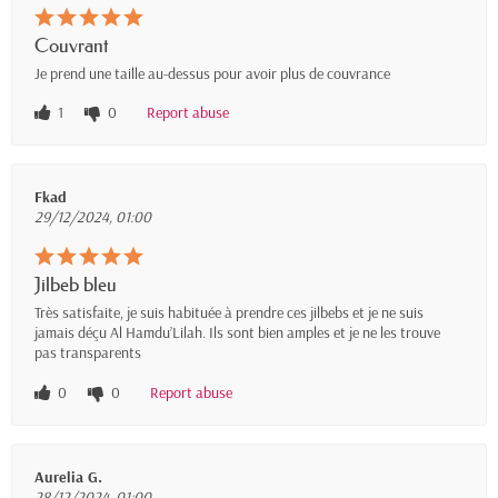
Couvrant
Je prend une taille au-dessus pour avoir plus de couvrance
1
0
Report abuse
Fkad
29/12/2024, 01:00
Jilbeb bleu
Très satisfaite, je suis habituée à prendre ces jilbebs et je ne suis
jamais déçu Al Hamdu’Lilah. Ils sont bien amples et je ne les trouve
pas transparents
0
0
Report abuse
Aurelia G.
28/12/2024, 01:00