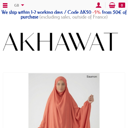
GB
0
We ship within 1-2 working days / Code AK50
-5%
from 50€ of
purchase
(excluding sales, outside of France)