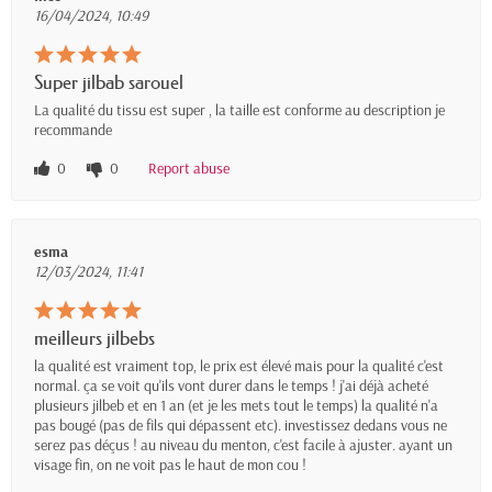
16/04/2024, 10:49
Super jilbab sarouel
La qualité du tissu est super , la taille est conforme au description je
recommande
0
0
Report abuse
esma
12/03/2024, 11:41
meilleurs jilbebs
la qualité est vraiment top, le prix est élevé mais pour la qualité c'est
normal. ça se voit qu'ils vont durer dans le temps ! j'ai déjà acheté
plusieurs jilbeb et en 1 an (et je les mets tout le temps) la qualité n'a
pas bougé (pas de fils qui dépassent etc). investissez dedans vous ne
serez pas déçus ! au niveau du menton, c'est facile à ajuster. ayant un
visage fin, on ne voit pas le haut de mon cou !