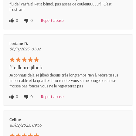
fluide! Parfait! Petit bémol: pas assez de couleuuuuuur!! C’est
frustrant
0
0
Report abuse
Loriane D.
06/11/2023, 01:02
Meilleure jilbeb
Je connais déjà se jilbeb depuis très longtemps rien à redire tissus
impeccable et la qualité et au rendez vous sa ne bouge pas ne se
froisse pas foncez vous ne le regretterez pas
0
0
Report abuse
Celine
18/02/2023, 09:55