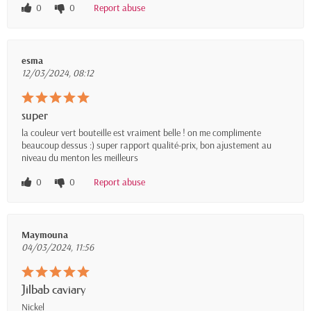
0
0
Report abuse
esma
12/03/2024, 08:12
super
la couleur vert bouteille est vraiment belle ! on me complimente
beaucoup dessus :) super rapport qualité-prix, bon ajustement au
niveau du menton les meilleurs
0
0
Report abuse
Maymouna
04/03/2024, 11:56
Jilbab caviary
Nickel