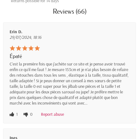
Returns possible for 14 days
Reviews (66)
Erin D.
29/07/2024, 18:16
Épaté
C’est la première fois que j’achète sur ce site et je pense avoir trouvé
enfin ce qu’il me faut ! Je mesure 153cm et je n’ai plus besoin de refaire
des retouches dans tous les sens , élastique à la taille, tissu qualitatif,
taille adaptée ! Si je peux donner un conseil à mes sœurs de petite
taille, la taille 0 est super pour les jilbab une pièces et la taille 1 et
adéquate pour les deux pièces saroual ou jupe! Je préfère mettre le
prix dans quelques chose de qualitatif et adapté plutôt que bon
marché avec les inconvénients qui vont avec…
1
0
Report abuse
Ines