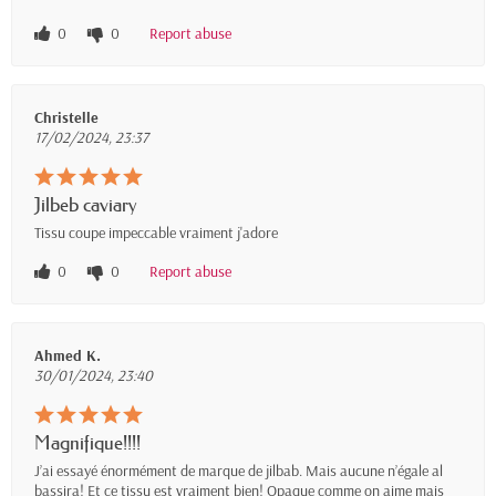
0
0
Report abuse
Christelle
17/02/2024, 23:37
Jilbeb caviary
Tissu coupe impeccable vraiment j'adore
0
0
Report abuse
Ahmed K.
30/01/2024, 23:40
Magnifique!!!!
J’ai essayé énormément de marque de jilbab. Mais aucune n’égale al
bassira! Et ce tissu est vraiment bien! Opaque comme on aime mais