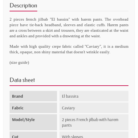
Description
2 pieces french jilbab "El bassira" with harem pants. The overhead
piece have tie-back headband, sleeves and elastic cuffs. Harem pants
are a cross between a skirt and trousers, they are elasticated at the waist
and ankles and provided with a drawstring at the waist.
Made
with
high quality crepe fabric called
"
Caviary
", it is a medium
thick,
opaque
, non shiny material that doesn't wrinkle easily
.
(
s
ize guide
)
Data sheet
Brand
El bassira
Fabric
Caviary
Model/Style
2 pieces French jilbab with harem
pants
Cut
With sleeves