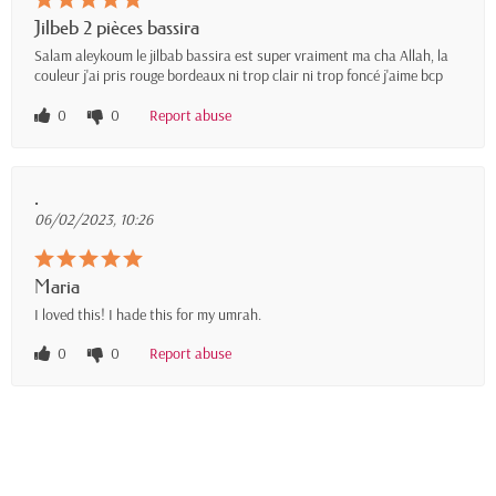
Jilbeb 2 pièces bassira
Salam aleykoum le jilbab bassira est super vraiment ma cha Allah, la
couleur j'ai pris rouge bordeaux ni trop clair ni trop foncé j'aime bcp
0
0
Report abuse
.
06/02/2023, 10:26
Maria
I loved this! I hade this for my umrah.
0
0
Report abuse