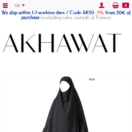
GB
0
We ship within 1-2 working days / Code AK50
-5%
from 50€ of
purchase
(excluding sales, outside of France)