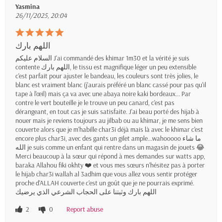
Yasmina
26/11/2025, 20:04
اللهم بارك
السلام عليكم J'ai commandé des khimar 1m30 et la vérité je suis
contente اللهم بارك, le tissu est magnifique léger un peu extensible
c'est parfait pour ajuster le bandeau, les couleurs sont très jolies, le
blanc est vraiment blanc (j'aurais préféré un blanc cassé pour pas qu'il
tape à l'œil) mais ça va avec une abaya noire kaki bordeaux... Par
contre le vert bouteille je le trouve un peu canard, c'est pas
dérangeant, en tout cas je suis satisfaite. J'ai beau porté des hijab à
nouer mais je reviens toujours au jilbab ou au khimar, je me sens bien
couverte alors que je m'habille char3i déjà mais là avec le khimar c'est
encore plus char3i, avec des gants un gilet ample...wahooooo ما شاء
الله je suis comme un enfant qui rentre dans un magasin de jouets 😂
Merci beaucoup à la sœur qui répond à mes demandes sur watts app,
baraka Allahou fiki okhty ❤️ et vous mes sœurs n'hésitez pas à porter
le hijab char3i wallah al 3adhim que vous allez vous sentir protéger
proche d'ALLAH couverte c'est un goût que je ne pourrais exprimé.
اللهم بارك وثبتنا على الحجاب الشرعي الذي يرضيك
2
0
Report abuse