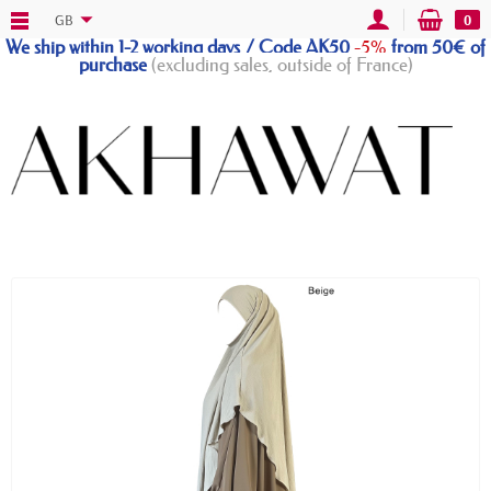
GB
0
We ship within 1-2 working days / Code AK50
-5%
from 50€ of
purchase
(excluding sales, outside of France)