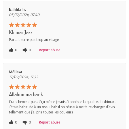
Kahida b.
03/12/2024, 07:40
Khimar Jazz
Parfait serre pas trop au visage
0
0
Report abuse
Mélissa
17/09/2024, 17:52
Allahumma barik
Franchement pas déçu même je suis étonné de la qualité du khimar .
J'étais habituée à un tissu, bah il on réussi à me faire changer d'avis
tellement que j'ai pris toutes les couleurs
0
0
Report abuse