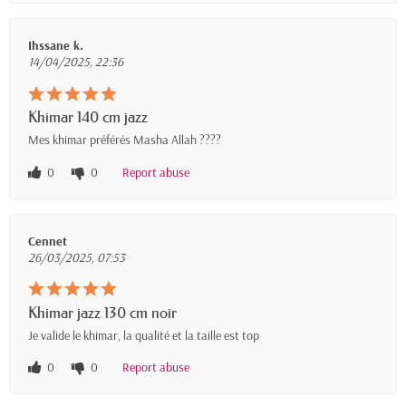
Ihssane k.
14/04/2025, 22:36
Khimar 140 cm jazz
Mes khimar préférés Masha Allah ????
0
0
Report abuse
Cennet
26/03/2025, 07:53
Khimar jazz 130 cm noir
Je valide le khimar, la qualité et la taille est top
0
0
Report abuse