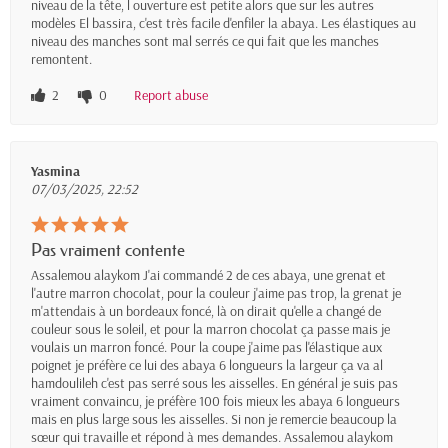
niveau de la tête, l ouverture est petite alors que sur les autres
modèles El bassira, c'est très facile d'enfiler la abaya. Les élastiques au
niveau des manches sont mal serrés ce qui fait que les manches
remontent.
2
0
Report abuse
Yasmina
07/03/2025, 22:52
Pas vraiment contente
Assalemou alaykom J'ai commandé 2 de ces abaya, une grenat et
l'autre marron chocolat, pour la couleur j'aime pas trop, la grenat je
m'attendais à un bordeaux foncé, là on dirait qu'elle a changé de
couleur sous le soleil, et pour la marron chocolat ça passe mais je
voulais un marron foncé. Pour la coupe j'aime pas l'élastique aux
poignet je préfère ce lui des abaya 6 longueurs la largeur ça va al
hamdoulileh c'est pas serré sous les aisselles. En général je suis pas
vraiment convaincu, je préfère 100 fois mieux les abaya 6 longueurs
mais en plus large sous les aisselles. Si non je remercie beaucoup la
sœur qui travaille et répond à mes demandes. Assalemou alaykom