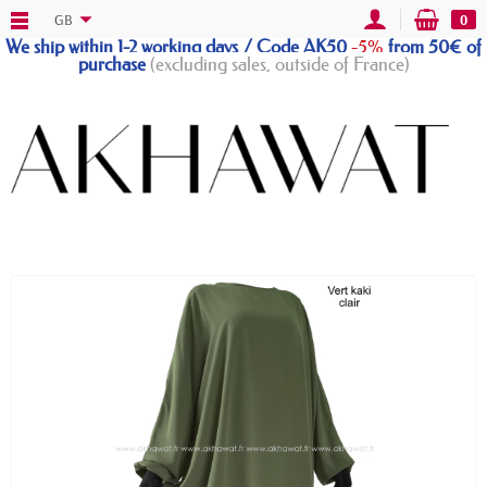
GB
0
We ship within 1-2 working days / Code AK50
-5%
from 50€ of
purchase
(excluding sales, outside of France)