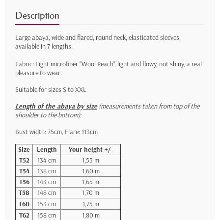
Description
Large abaya, wide and flared, round neck, elasticated sleeves,
available in 7 lengths.
Fabric: Light microfiber "Wool Peach", light and flowy, not shiny, a real
pleasure to wear.
Suitable for sizes S to XXL
Length of the abaya by size
(measurements taken from top of the
shoulder to the bottom):
Bust width: 75cm, Flare: 113cm
Size
Length
Your height +/-
T52
134 cm
1,55 m
T54
138 cm
1,60 m
T56
143 cm
1,65 m
T58
148 cm
1,70 m
T60
153 cm
1,75 m
T62
158 cm
1,80 m