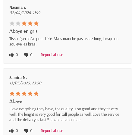
Nasima i.
02/04/2026, 11:19
Abaya en gris
Tissu léger idéal pour l été. Mais manche pas assez long, lorsqu on
soulève les bras.
0
0
Report abuse
Samira N.
13/05/2025, 23:50
Abaya
I love everything they have, the quality is so good and they fit very
well. The lenght is very good for tall people as well. Love the service
and the delivery is fast!! Jazakhallahu khair
0
0
Report abuse