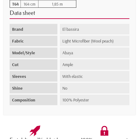
T64
164 cm
1,85 m
Data sheet
Brand
El bassira
Fabric
Light Microfiber (Wool peach)
Model/Style
Abaya
Cut
Ample
Sleeves
With elastic
Shine
No
Composition
100% Polyester