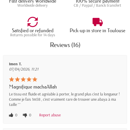
Fast delivery Worldwide
100% secure payment
Worldwide delivery
CB / Paypal / Banck transfert
Satisfied or refunded
Pick-up in store in Toulouse
Returns possible for 14 days
Reviews (16)
Imen T.
07/04/2026, 11:21
Magnifique machaAllah
Le tissu est fluide et agréable à porter, le grand plus c'est la longueur !
Comme je fais 1m58 , c'est vraiment rare de trouver une abaya à ma
taille ^^
0
0
Report abuse