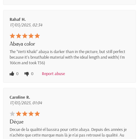
Rahaf H.
17/03/2025, 02:34
Abaya color
The ”Verti Khaki” abaya is darker than in the picture, but still perfect
because it’s breathable material with the ideal length and width( I’m
166cm and took T56)
0
0
Report abuse
Caroline R.
17/03/2025, 01:04
Déçue
Decue de la qualité el bassira pour cette abaya. Depuis des années je
n'achète que cette marque mais là je n'ai pas retrouvé la qualité. Au